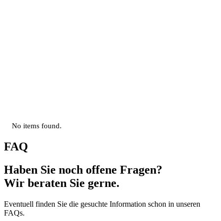
Dauer:
ca. 30-60 Minuten pro Sitzung (je nach Körperzone)
Schmerzen:
aktive Muskelstimulation mit angenehmer Wärmeentwicklung
Ausfallzeit:
keine – Sie sind direkt wieder alltagsfähig
Anzahl Behandlungen
6 – 10 Sitzungen für erste sichtbare Veränderungen
Kosten:
ab 139 € pro Sitzung - strukturierte Programme über mehrere
Wochen möglich
Termine:
nach Vereinbarung im Aesthetica Naturheilzentrum in Ulm
No items found.
FAQ
Haben Sie noch offene Fragen?
Wir beraten Sie gerne.
Eventuell finden Sie die gesuchte Information schon in unseren
FAQs.