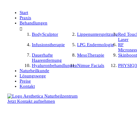
Start
Praxis
Behandlungen

BodySculptor
Lippenunterspritzung
Red Touc
Laser
Infusionstherapie
LPG Endermologie
RF
Micronee
Dauerhafte
MesoTherapie
Skinboost
Haarentfernung
Hyaluronbehandlungen
Nimue Facials
PHYSIQ3
Naturheilkunde
Lösungswege
Preise
Kontakt
Jetzt Kontakt aufnehmen