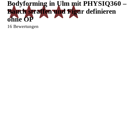
Bodyforming in Ulm mit PHYSIQ360 –
Bauch straffen und Figur definieren
ohne OP
16 Bewertungen
Du trainierst, achtest auf dich und hast eigentlich das Gefühl,
vieles richtig zu machen.
Und trotzdem gibt es diesen Moment
vor dem Spiegel, in dem du dich fragst, warum sich genau
dieser Bereich einfach nicht verändert.
Das ist nicht ungewöhnlich. Und es ist auch kein Zeichen von