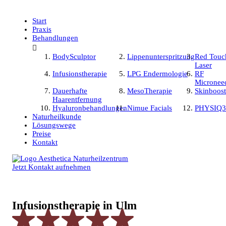
Start
Praxis
Behandlungen

BodySculptor
Lippenunterspritzung
Red Touc
Laser
Infusionstherapie
LPG Endermologie
RF
Micronee
Dauerhafte
MesoTherapie
Skinboost
Haarentfernung
Hyaluronbehandlungen
Nimue Facials
PHYSIQ3
Naturheilkunde
Lösungswege
Preise
Kontakt
Jetzt Kontakt aufnehmen
Infusionstherapie in Ulm