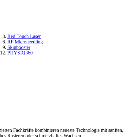
Red Touch Laser
RF Microneedling
Skinbooster
PHYSIQ360
zierten Fachkräfte kombinieren neueste Technologie mit sanften,
ches Rasieren oder schmerzhaftes Wachsen.