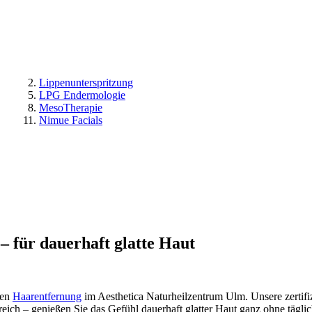
Lippenunterspritzung
LPG Endermologie
MesoTherapie
Nimue Facials
– für dauerhaft glatte Haut
nen
Haarentfernung
im Aesthetica Naturheilzentrum Ulm. Unsere zertifi
ich – genießen Sie das Gefühl dauerhaft glatter Haut ganz ohne tägli