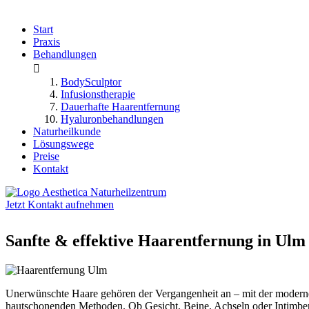
Start
Praxis
Behandlungen

BodySculptor
Infusionstherapie
Dauerhafte Haarentfernung
Hyaluronbehandlungen
Naturheilkunde
Lösungswege
Preise
Kontakt
Jetzt Kontakt aufnehmen
Sanfte & effektive Haarentfernung in Ulm 
Unerwünschte Haare gehören der Vergangenheit an – mit der moder
hautschonenden Methoden. Ob Gesicht, Beine, Achseln oder Intimbere